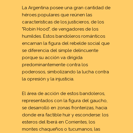
Mitos Urbanos
La Argentina posee una gran cantidad de
Costumbres funerarias
héroes populares que reúnen las
características de los justicieros, de los
"Robin Hood", de vengadores de los
Marco Teórico
humildes. Estos bandoleros románticos
Exvotos
encarnan la figura del rebelde social que
Definición de mitologia
se diferencia del simple delincuente
porque su acción va dirigida
La dualidad en los mitos
predominantemente contra los
Diferencia entre una leyenda y un mito
poderosos, simbolizando la lucha contra
Devociones populares
la opresión y la injusticia.
Los angelitos
Gauchos Santos
El área de acción de estos bandoleros,
representados con la figura del gaucho,
Mujeres trágicas
se desarrolló en zonas fronterizas, hacia
Sanadores y Guías espirituales
donde era factible huir y esconderse: los
Santos oficiales y santos populares
esteros del Iberá en Corrientes, los
Santos populares muy particulares
montes chaqueños o tucumanos, las