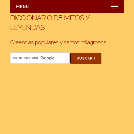
MENU
DICCIONARIO DE MITOS Y
INICIO
LEYENDAS
INDICES
Alfabetico
Creencias populares y santos milagrosos
Paises
Argentina
Bolivia
Brasil
Chile
Dominicana
Ecuador
México
Paraguay
Perú