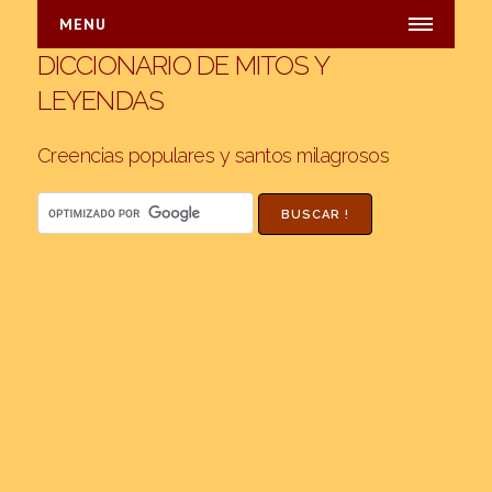
MENU
DICCIONARIO DE MITOS Y
INICIO
LEYENDAS
INDICES
Alfabetico
Creencias populares y santos milagrosos
Paises
Argentina
Bolivia
Brasil
Chile
Dominicana
Ecuador
México
Paraguay
Perú