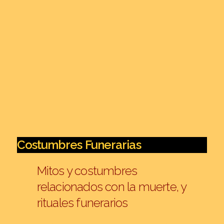
Etnias
Araucanos
Guaraníes
Mapuches
Mocovíes
Pilagás
Quichuas
Tobas
Tupí
Costumbres Funerarias
Wichis
Temas
Mitos y costumbres
Animales
relacionados con la muerte, y
Fenómenos atmosféricos
rituales funerarios
Juegos
Plantas