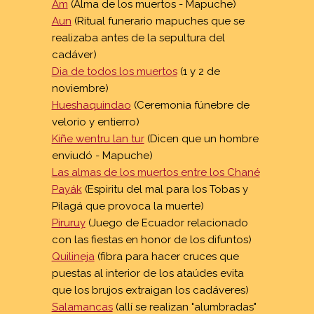
Am
(Alma de los muertos - Mapuche)
Mitos Urbanos
Aun
(Ritual funerario mapuches que se
Costumbres funerarias
realizaba antes de la sepultura del
cadáver)
Dia de todos los muertos
(1 y 2 de
Marco Teórico
noviembre)
Exvotos
Hueshaquindao
(Ceremonia fúnebre de
Definición de mitologia
velorio y entierro)
La dualidad en los mitos
Kiñe wentru lan tur
(Dicen que un hombre
enviudó - Mapuche)
Diferencia entre una leyenda y un mito
Las almas de los muertos entre los Chané
Devociones populares
Payák
(Espiritu del mal para los Tobas y
Los angelitos
Pilagá que provoca la muerte)
Gauchos Santos
Piruruy
(Juego de Ecuador relacionado
con las fiestas en honor de los difuntos)
Mujeres trágicas
Quilineja
(fibra para hacer cruces que
Sanadores y Guías espirituales
puestas al interior de los ataúdes evita
Santos oficiales y santos populares
que los brujos extraigan los cadáveres)
Santos populares muy particulares
Salamancas
(allí se realizan "alumbradas"